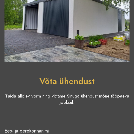
Võta ühendust
Täida allolev vorm ning võtame Sinuga ühendust mõne tööpäeva
jooksul.