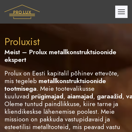
Proluxist
Meist – Prolux metallkonstruktsioonide
ekspert
Prolux on Eesti kapitalil põhinev ettevõte,
mis tegeleb
metallkonstruktsioonide
tootmisega
. Meie tootevalikusse
kuuluvad
prügimajad
,
aiamajad
,
garaažid
,
v
Oleme tuntud paindlikkuse, kiire tarne ja
kliendikeskse lähenemise poolest. Meie
missioon on pakkuda vastupidavaid ja
esteetilisi metalltooteid, mis peavad vastu