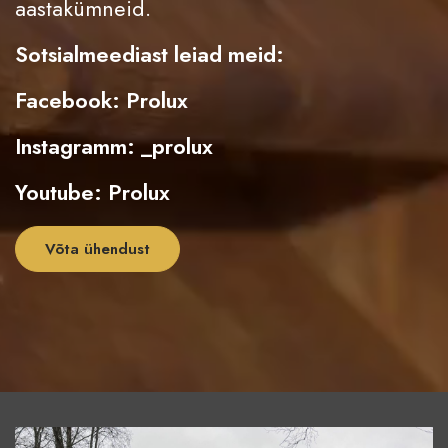
aastakümneid.
Sotsialmeediast leiad meid:
Facebook: Prolux
Instagramm: _prolux
Youtube: Prolux
Võta ühendust